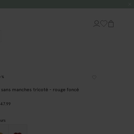
0%
t sans manches tricoté - rouge foncé
0
47.99
urs