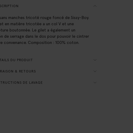
SCRIPTION
 sans manches tricoté rouge foncé de Sissy-Boy.
let en matière tricotée a un col V et une
ture boutonnée. Le gilet a également un
n de serrage dans le dos pour pouvoir le cintrer
re convenance. Composition : 100% coton.
AILS DU PRODUIT
RAISON & RETOURS
TRUCTIONS DE LAVAGE