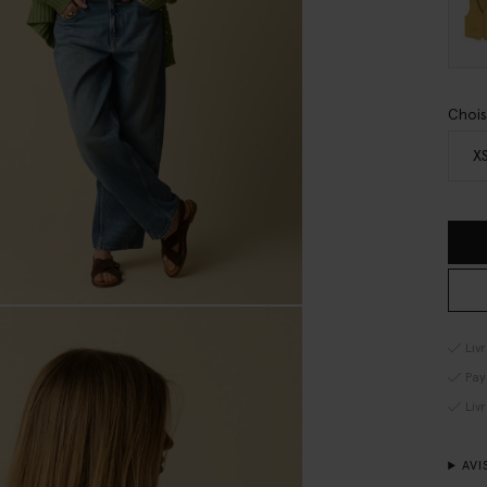
Chois
X
Liv
Pay
Liv
AVI