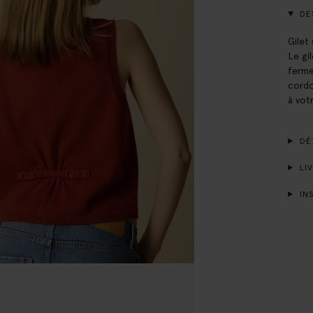
DE
Gilet
Le gi
ferme
cordo
à vot
DÉT
LIV
INS