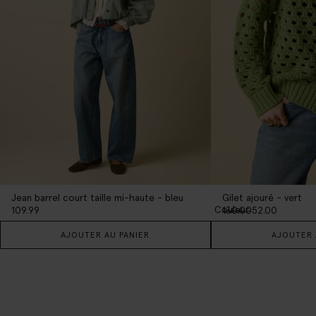
Jean barrel court taille mi-haute - bleu
Gilet ajouré - vert
1
Couleur
109.99
130.00
52.00
AJOUTER AU PANIER
AJOUTER 