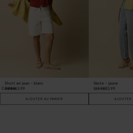
Short en jean - blanc
Veste - jaune
1
Couleur
79.99
63.99
139.98
83.99
AJOUTER AU PANIER
AJOUTER 