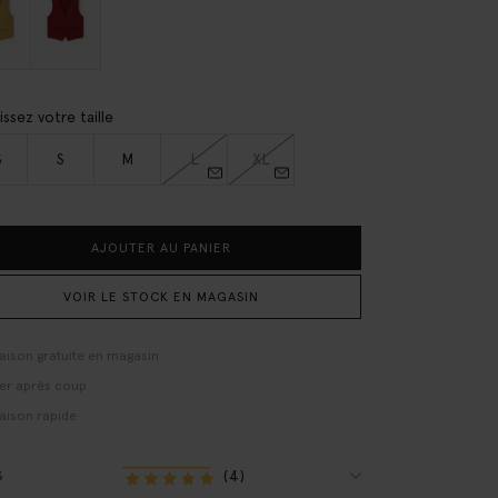
issez votre taille
S
S
M
L
XL
AJOUTER AU PANIER
VOIR LE STOCK EN MAGASIN
raison gratuite en magasin
er après coup
raison rapide
(4)
S