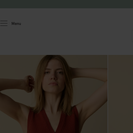
Passer au contenu
Menu
Femmes
Chandails et cardigans
Chandails et cardigans