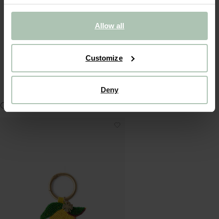
Cabas rose en toile de Sissy-Boy. Le cabas en toile est doté
du logo "Sissy-Boy" rouge foncé floqué sur le devant.
Composition : 100% coton.
Allow all
DÉTAILS DU PRODUIT
Customize
LIVRAISON & RETOURS
Deny
COMPLÉTER LE LOOK