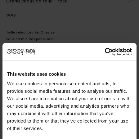
Grand cabas en toile - rose
19.99
Taille sélectionnée: Onesize
Sous 30 minutes par e-mail
AJOUTER AU PANIER
VOIR LE STOCK EN MAGASIN
This website uses cookies
Livraison gratuite en magasin
We use cookies to personalise content and ads, to
Payer après coup
provide social media features and to analyse our traffic.
We also share information about your use of our site with
Livraison rapide
our social media, advertising and analytics partners who
may combine it with other information that you’ve
(1)
AVIS
provided to them or that they’ve collected from your use
of their services.
DESCRIPTION