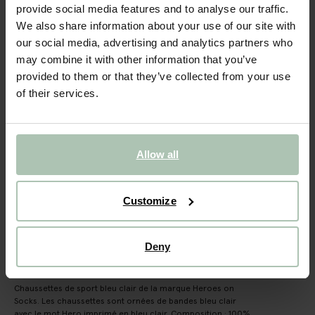
Heroes on Socks Chaussettes de sport - bleu clair
provide social media features and to analyse our traffic.
We also share information about your use of our site with
15.99
our social media, advertising and analytics partners who
may combine it with other information that you’ve
Taille sélectionnée: Onesize
provided to them or that they’ve collected from your use
Livraison dans: 1–2 jours ouvrés
of their services.
AJOUTER AU PANIER
VOIR LE STOCK EN MAGASIN
Allow all
Livraison gratuite en magasin
Customize
Payer après coup
Livraison rapide
Deny
DESCRIPTION
Chaussettes de sport bleu clair de la marque Heroes on
Socks. Les chaussettes sont ornées de bandes bleu clair
avec le mot Hero imprimé en bleu clair. Composition : 100%