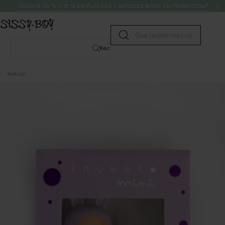
Passer au contenu
Rechercher
JUSQU’À 50 % + 15 % EN PLUS DÈS 2 ARTICLES MODE EN PROMOTION*
Lancer la recherche
Rechercher
Retour