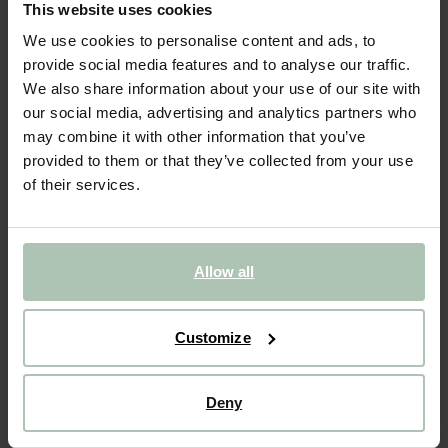
This website uses cookies
BIENTÔT ÉPUISÉ !
We use cookies to personalise content and ads, to
provide social media features and to analyse our traffic.
Inuwet Coffret duo maquillage baume à lèvres et
vernis à ongles
We also share information about your use of our site with
our social media, advertising and analytics partners who
14.99
may combine it with other information that you’ve
provided to them or that they’ve collected from your use
of their services.
Taille sélectionnée: Onesize
Livraison dans: 1–2 jours ouvrés
AJOUTER AU PANIER
Allow all
VOIR LE STOCK EN MAGASIN
Customize
Livraison gratuite en magasin
Payer après coup
Deny
Livraison rapide