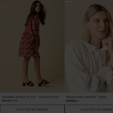
Sandales à talon en cuir - marron foncé
Blouse avec dentelle - blanc
139.99
111.99
89.99
1
Couleur
AJOUTER AU PANIER
AJOUTER AU PANIER