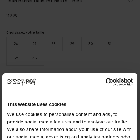
Jean barrel taille mi-haute - bleu
119.99
Choisissez votre taille
26
27
28
29
30
31
32
33
AJOUTER AU PANIER
VOIR LE STOCK EN MAGASIN
This website uses cookies
Livraison gratuite en magasin
We use cookies to personalise content and ads, to
Payer après coup
provide social media features and to analyse our traffic.
We also share information about your use of our site with
Livraison rapide
our social media, advertising and analytics partners who