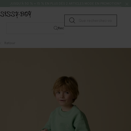
Passer au contenu
Rechercher
JUSQU’À 50 % + 15 % EN PLUS DÈS 2 ARTICLES MODE EN PROMOTION*
Lancer la recherche
Rechercher
Retour