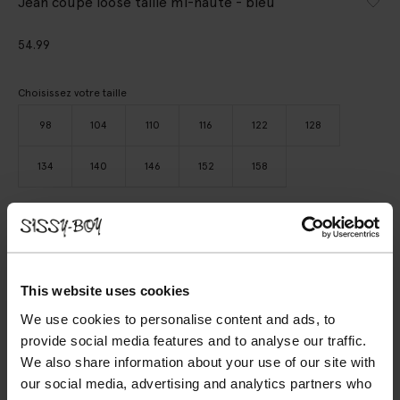
Jean coupe loose taille mi-haute - bleu
54.99
Choisissez votre taille
98
104
110
116
122
128
134
140
146
152
158
AJOUTER AU PANIER
VOIR LE STOCK EN MAGASIN
This website uses cookies
We use cookies to personalise content and ads, to
Livraison gratuite en magasin
provide social media features and to analyse our traffic.
Payer après coup
We also share information about your use of our site with
Livraison rapide
our social media, advertising and analytics partners who