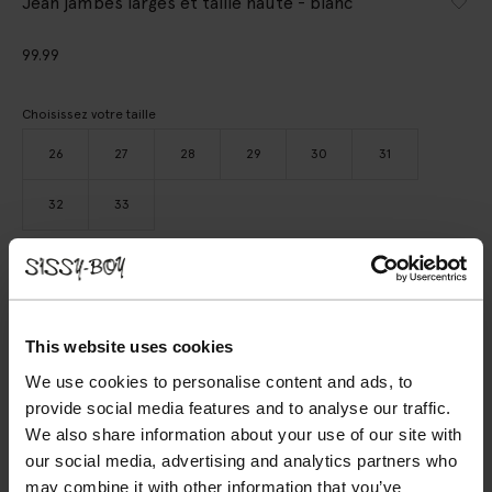
Jean jambes larges et taille haute - blanc
99.99
Choisissez votre taille
26
27
28
29
30
31
32
33
AJOUTER AU PANIER
VOIR LE STOCK EN MAGASIN
This website uses cookies
We use cookies to personalise content and ads, to
Livraison gratuite en magasin
provide social media features and to analyse our traffic.
Payer après coup
We also share information about your use of our site with
Livraison rapide
our social media, advertising and analytics partners who
may combine it with other information that you’ve