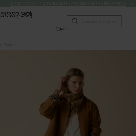
Passer au contenu
Rechercher
JUSQU’À 50 % + 15 % EN PLUS DÈS 2 ARTICLES MODE EN PROMOTION*
Lancer la recherche
Rechercher
Retour