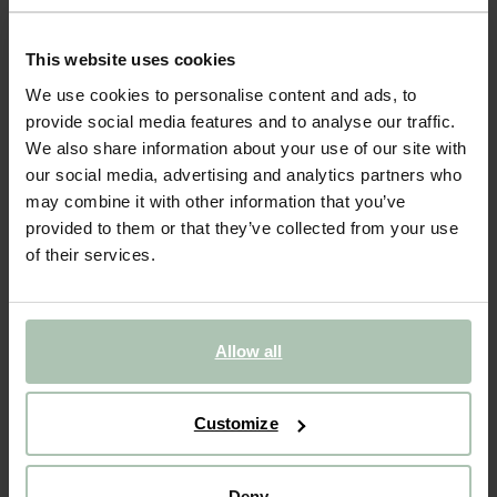
- 40%
BIENTÔT ÉPUISÉ !
This website uses cookies
Jupe avec imprimé palmiers - rose
We use cookies to personalise content and ads, to
provide social media features and to analyse our traffic.
39.99
23.99
We also share information about your use of our site with
our social media, advertising and analytics partners who
Choisissez votre taille
may combine it with other information that you’ve
provided to them or that they’ve collected from your use
98-104
110-116
122-128
134-140
146-152
of their services.
AJOUTER AU PANIER
Allow all
VOIR LE STOCK EN MAGASIN
Livraison gratuite en magasin
Customize
Payer après coup
Livraison rapide
Deny