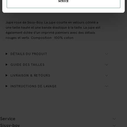
DESCRIPTION
Jupe rose de Sissy-Boy. La jupe courte en velours côtelé a
une taille haute et une bande élastique à la taille. La jupe est
également dotée d'un imprimé palmiers avec des détails
rouges et verts. Composition : 100% coton.
DÉTAILS DU PRODUIT
GUIDE DES TAILLES
LIVRAISON & RETOURS
INSTRUCTIONS DE LAVAGE
Service
Sissy-boy