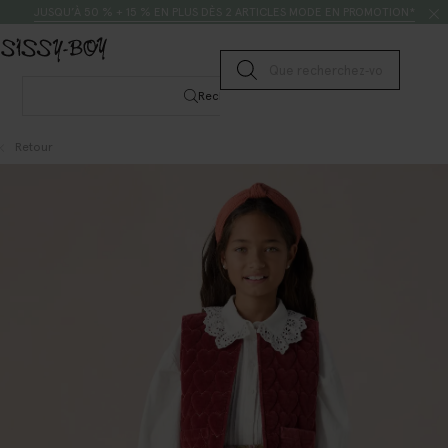
Passer au contenu
Rechercher
JUSQU’À 50 % + 15 % EN PLUS DÈS 2 ARTICLES MODE EN PROMOTION*
Lancer la recherche
Rechercher
Retour