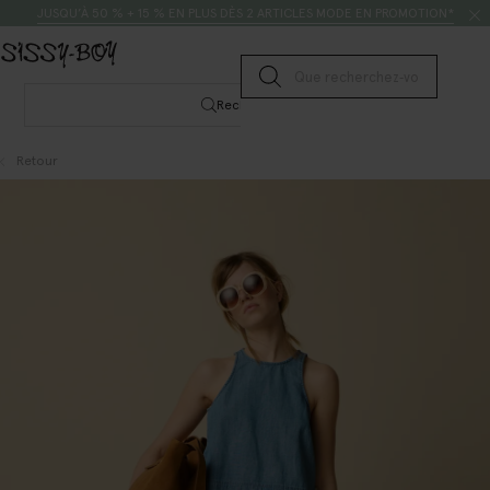
Passer au contenu
Rechercher
JUSQU’À 50 % + 15 % EN PLUS DÈS 2 ARTICLES MODE EN PROMOTION*
Lancer la recherche
Rechercher
Retour