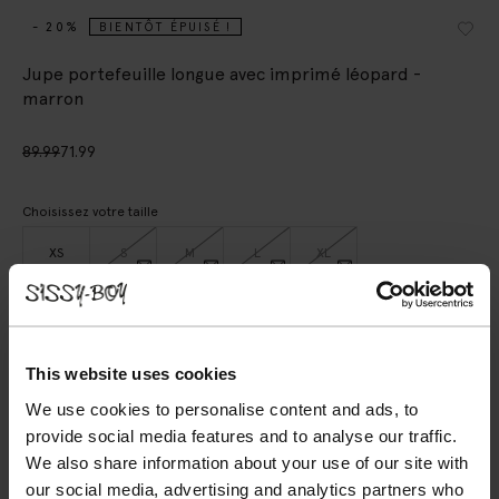
- 20%
BIENTÔT ÉPUISÉ !
Jupe portefeuille longue avec imprimé léopard -
marron
89.99
71.99
Choisissez votre taille
XS
S
M
L
XL
AJOUTER AU PANIER
This website uses cookies
VOIR LE STOCK EN MAGASIN
We use cookies to personalise content and ads, to
provide social media features and to analyse our traffic.
Livraison gratuite en magasin
We also share information about your use of our site with
Payer après coup
our social media, advertising and analytics partners who