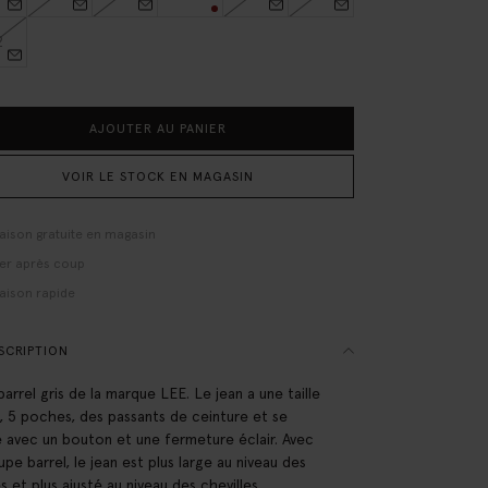
2
AJOUTER AU PANIER
VOIR LE STOCK EN MAGASIN
raison gratuite en magasin
er après coup
raison rapide
SCRIPTION
barrel gris de la marque LEE. Le jean a une taille
, 5 poches, des passants de ceinture et se
 avec un bouton et une fermeture éclair. Avec
upe barrel, le jean est plus large au niveau des
s et plus ajusté au niveau des chevilles.