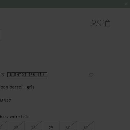
0%
BIENTÔT ÉPUISÉ !
ean barrel - gris
5
65.97
issez votre taille
6
27
28
29
30
31