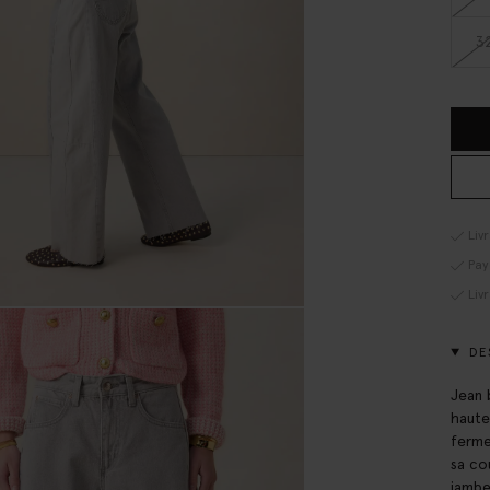
3
Liv
Pay
Liv
DE
Jean 
haute
ferme
sa co
jambe