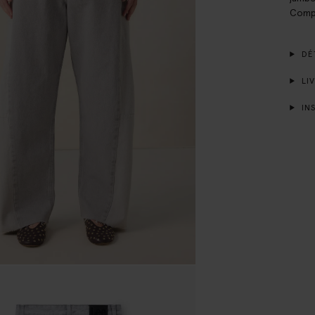
Compo
DÉT
LIV
INS