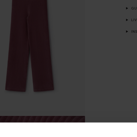
GUI
LIV
INS