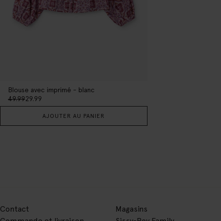
Blouse avec imprimé - blanc
49.99
29.99
AJOUTER AU PANIER
Contact
Magasins
Commande et livraison
Sissy-Boy Family