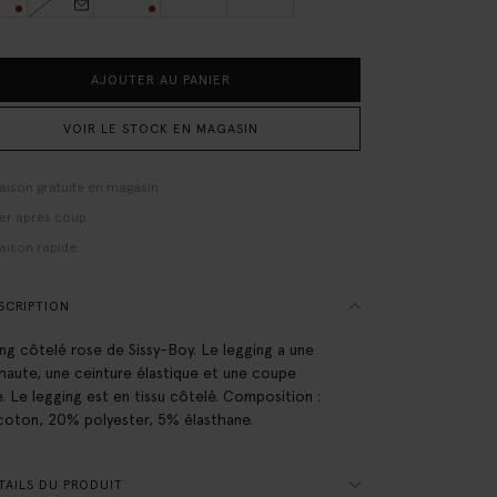
AJOUTER AU PANIER
VOIR LE STOCK EN MAGASIN
raison gratuite en magasin
er après coup
raison rapide
SCRIPTION
ng côtelé rose de Sissy-Boy. Le legging a une
e haute, une ceinture élastique et une coupe
e. Le legging est en tissu côtelé. Composition :
oton, 20% polyester, 5% élasthane.
AILS DU PRODUIT