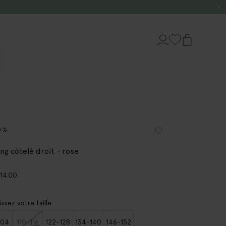
0%
ng côtelé droit - rose
9
14.00
issez votre taille
104
110-116
122-128
134-140
146-152