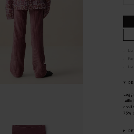
Liv
Pay
Liv
DE
Leggi
taill
droit
75% c
DÉT