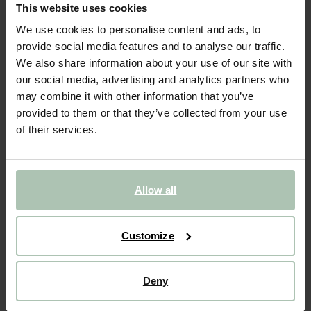
Livre Little people, Big dreams Taylor Swift
This website uses cookies
We use cookies to personalise content and ads, to
16.99
provide social media features and to analyse our traffic.
We also share information about your use of our site with
Taille sélectionnée: Onesize
our social media, advertising and analytics partners who
Sous 30 minutes par e-mail
may combine it with other information that you’ve
provided to them or that they’ve collected from your use
AJOUTER AU PANIER
of their services.
VOIR LE STOCK EN MAGASIN
Livraison gratuite en magasin
Allow all
Payer après coup
Livraison rapide
Customize
DESCRIPTION
Deny
Ce livre pour enfant fait partie de la série ‘Little People, BIG
DREAMS’, où les enfants et les adultes découvrent les récits
de vie de personnes importantes du monde de la musique,