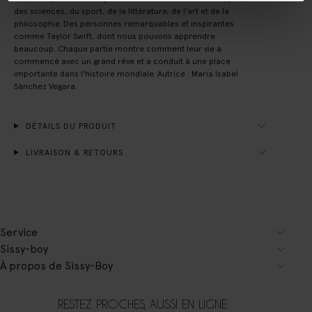
des sciences, du sport, de la littérature, de l'art et de la
philosophie. Des personnes remarquables et inspirantes
comme Taylor Swift, dont nous pouvons apprendre
beaucoup. Chaque partie montre comment leur vie a
commencé avec un grand rêve et a conduit à une place
importante dans l'histoire mondiale. Autrice : Maria Isabel
Sánchez Vegara.
DÉTAILS DU PRODUIT
LIVRAISON & RETOURS
Service
Sissy-boy
À propos de Sissy-Boy
RESTEZ PROCHES, AUSSI EN LIGNE