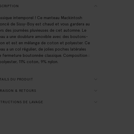
SCRIPTION
assique intemporel ! Ce manteau Mackintosh
foncé de Sissy-Boy est chaud et vous gardera au
ors des journées pluvieuses de cet automne. Le
au a une doublure amovible avec des boutons-
ion et est en mélange de coton et polyester. Ce
au a un col régulier, de jolies poches latérales
e fermeture boutonnée classique. Composition :
olyester, 11% coton, 9% nylon.
AILS DU PRODUIT
RAISON & RETOURS
TRUCTIONS DE LAVAGE