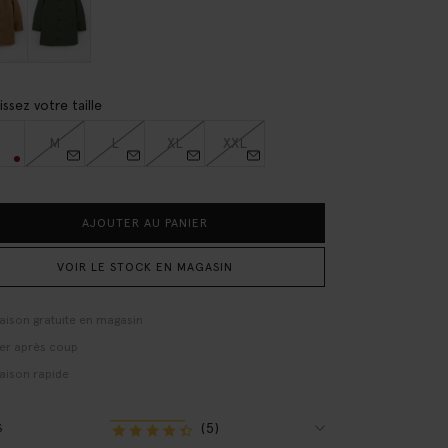
issez votre taille
M
L
XL
XXL
AJOUTER AU PANIER
VOIR LE STOCK EN MAGASIN
raison gratuite en magasin
er après coup
raison rapide
(5)
S