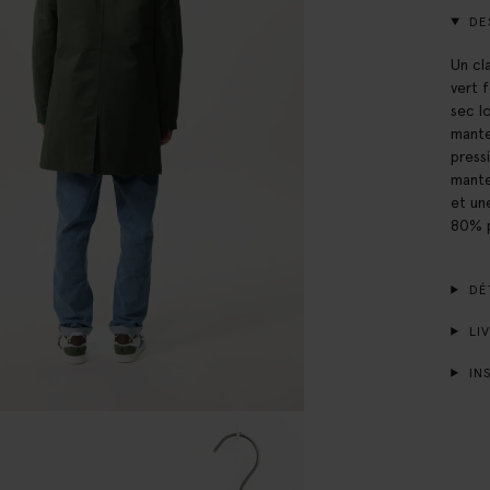
DE
Un cl
vert 
sec l
mante
press
mante
et un
80% p
DÉT
LIV
INS