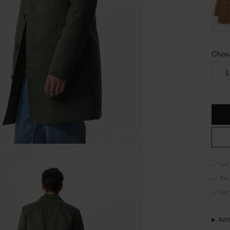
Chois
S
Liv
Pay
Liv
AVI