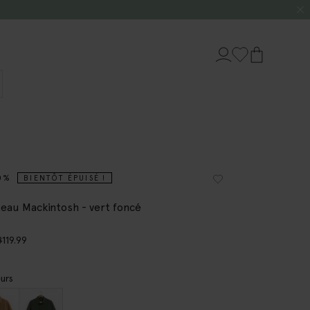
0%
BIENTÔT ÉPUISÉ !
eau Mackintosh - vert foncé
8
119.99
urs