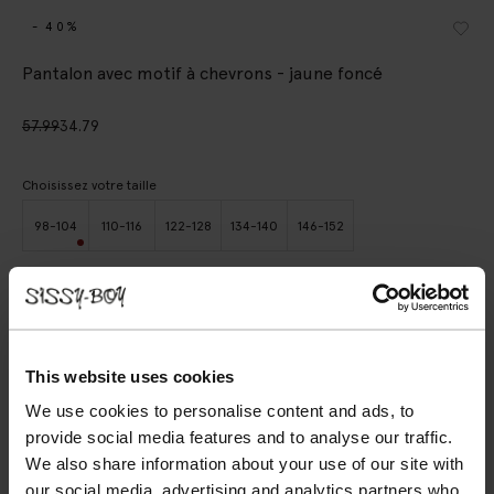
- 40%
Pantalon avec motif à chevrons - jaune foncé
57.99
34.79
Choisissez votre taille
98-104
110-116
122-128
134-140
146-152
AJOUTER AU PANIER
VOIR LE STOCK EN MAGASIN
This website uses cookies
We use cookies to personalise content and ads, to
Livraison gratuite en magasin
provide social media features and to analyse our traffic.
Payer après coup
We also share information about your use of our site with
Livraison rapide
our social media, advertising and analytics partners who