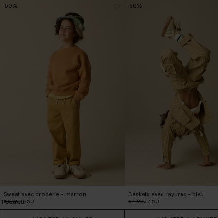
-50%
-50%
Sweat avec broderie - marron
Baskets avec rayures - bleu
52.99
26.50
64.99
32.50
1
Couleur