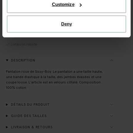
Customize
VOIR LE STOCK EN MAGASIN
Deny
Livraison gratuite en magasin
Payer après coup
Livraison rapide
DESCRIPTION
Pantalon rose de Sissy-Boy. Le pantalon a une taille haute,
une bande élastique à la taille, des jambes évasées et une
coupe loose. L'article est en velours côtelé. Composition :
100% coton.
DÉTAILS DU PRODUIT
GUIDE DES TAILLES
LIVRAISON & RETOURS