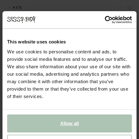
- 40%
Pantalon en velours côtelé - rose
44.99
26.99
This website uses cookies
We use cookies to personalise content and ads, to
Couleurs
provide social media features and to analyse our traffic.
We also share information about your use of our site with
our social media, advertising and analytics partners who
may combine it with other information that you’ve
provided to them or that they’ve collected from your use
of their services.
Choisissez votre taille
98-104
110-116
122-128
134-140
146-152
Allow all
AJOUTER AU PANIER