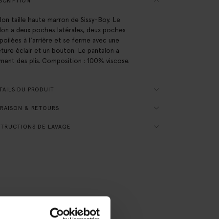
SCRIPTION
lon taille haute marron de Sissy-Boy. Le
lon a deux poches latérales, deux poches
poilées à l'arrière et se ferme avec une
ture éclair et un bouton. Le pantalon a
ment des plis. Composition : 100% viscose.
AILS DU PRODUIT
RAISON & RETOURS
TRUCTIONS DE LAVAGE