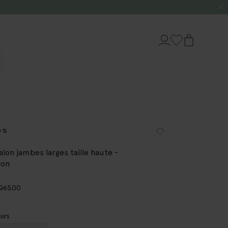
0%
alon jambes larges taille haute -
ron
0
65.00
urs