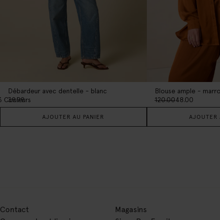
Débardeur avec dentelle - blanc
Blouse ample - marr
3
Couleurs
39.99
120.00
48.00
AJOUTER AU PANIER
AJOUTER 
Contact
Magasins