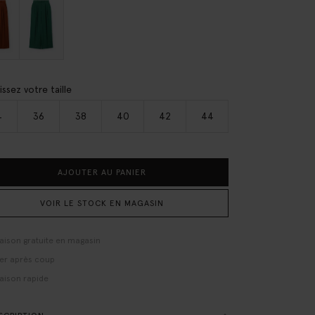
issez votre taille
4
36
38
40
42
44
AJOUTER AU PANIER
VOIR LE STOCK EN MAGASIN
raison gratuite en magasin
er après coup
raison rapide