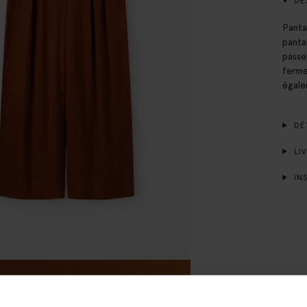
DE
Panta
panta
passe
ferme
égale
DÉT
LIV
INS