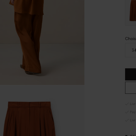
Chois
3
Liv
Pay
Liv