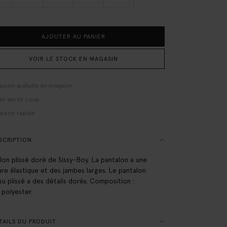
AJOUTER AU PANIER
VOIR LE STOCK EN MAGASIN
raison gratuite en magasin
er après coup
raison rapide
SCRIPTION
lon plissé doré de Sissy-Boy. La pantalon a une
ure élastique et des jambes larges. Le pantalon
ssu plissé a des détails dorés. Composition :
polyester.
AILS DU PRODUIT