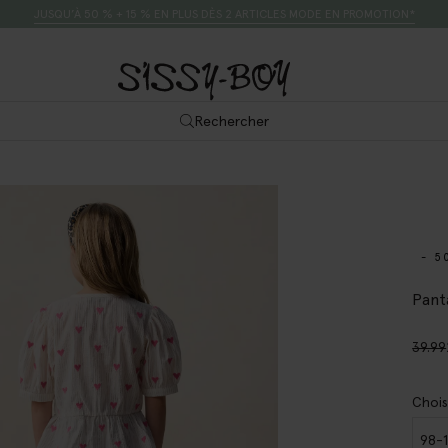
JUSQU’À 50 % + 15 % EN PLUS DÈS 2 ARTICLES MODE EN PROMOTION*
Rechercher
- 5
Pant
39.99
Chois
98-