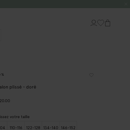
0%
alon plissé - doré
20.00
issez votre taille
104
110-116
122-128
134-140
146-152