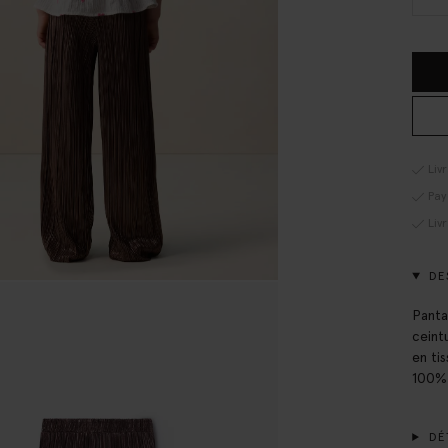
Liv
Pay
Liv
DE
Panta
ceint
en ti
100% 
DÉT