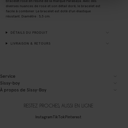
Bracelet rose en résine de la marque Parabaya. Avec des
diverses nuances de rose et son détail doré, le bracelet est
facile à combiner. Le bracelet est doté d'un élastique
résistant. Diamètre : 5,5 cm.
DÉTAILS DU PRODUIT
LIVRAISON & RETOURS
Service
Sissy-boy
À propos de Sissy-Boy
RESTEZ PROCHES, AUSSI EN LIGNE
Instagram
TikTok
Pinterest