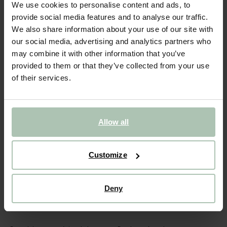
Parabaya Bracelet en résine - rose
We use cookies to personalise content and ads, to
provide social media features and to analyse our traffic.
35.00
We also share information about your use of our site with
our social media, advertising and analytics partners who
may combine it with other information that you’ve
Taille sélectionnée: Onesize
Livraison dans: 1–2 jours ouvrés
provided to them or that they’ve collected from your use
of their services.
AJOUTER AU PANIER
VOIR LE STOCK EN MAGASIN
Allow all
Livraison gratuite en magasin
Payer après coup
Customize
Livraison rapide
Deny
(1)
AVIS
DESCRIPTION