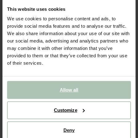
Plat ondulé - rouge
This website uses cookies
9.99
We use cookies to personalise content and ads, to
provide social media features and to analyse our traffic.
Couleurs
We also share information about your use of our site with
our social media, advertising and analytics partners who
may combine it with other information that you’ve
provided to them or that they’ve collected from your use
of their services.
Taille sélectionnée: Onesize
Livraison dans: 1–2 jours ouvrés
Allow all
AJOUTER AU PANIER
Customize
VOIR LE STOCK EN MAGASIN
Livraison gratuite en magasin
Deny