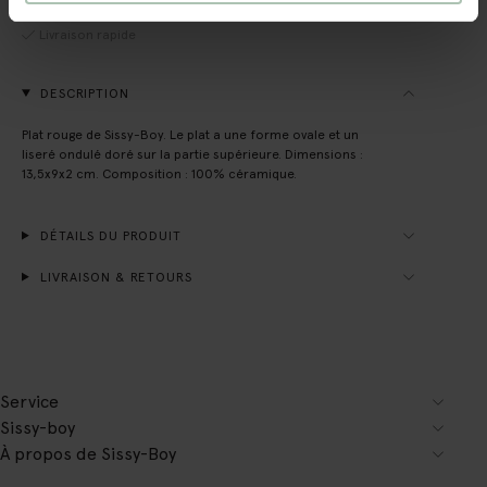
Payer après coup
Livraison rapide
DESCRIPTION
Plat rouge de Sissy-Boy. Le plat a une forme ovale et un
liseré ondulé doré sur la partie supérieure. Dimensions :
13,5x9x2 cm. Composition : 100% céramique.
DÉTAILS DU PRODUIT
LIVRAISON & RETOURS
Service
Sissy-boy
À propos de Sissy-Boy