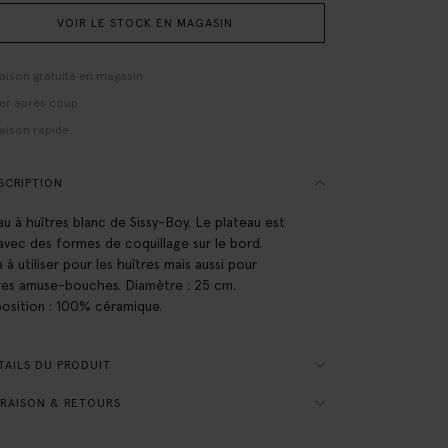
VOIR LE STOCK EN MAGASIN
raison gratuite en magasin
er après coup
raison rapide
SCRIPTION
au à huîtres blanc de Sissy-Boy. Le plateau est
avec des formes de coquillage sur le bord.
 à utiliser pour les huîtres mais aussi pour
res amuse-bouches. Diamètre : 25 cm.
sition : 100% céramique.
AILS DU PRODUIT
RAISON & RETOURS