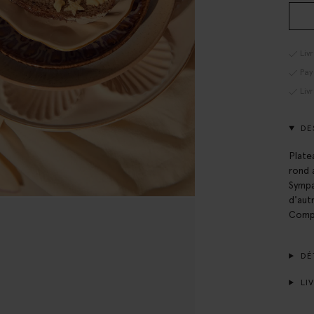
Liv
Pay
Liv
DE
Plate
rond 
Sympa
d'aut
Compo
DÉT
LIV