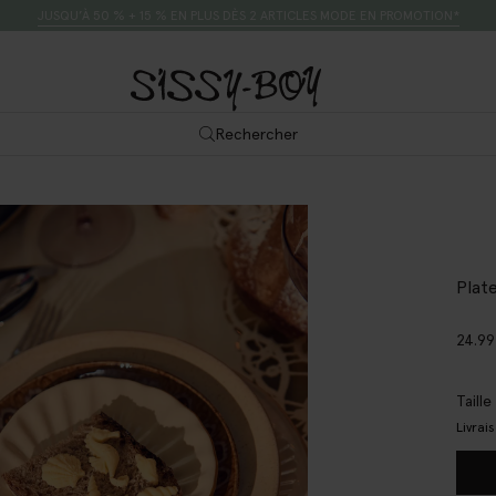
JUSQU’À 50 % + 15 % EN PLUS DÈS 2 ARTICLES MODE EN PROMOTION*
Rechercher
Plat
24.99
Taill
Livrai