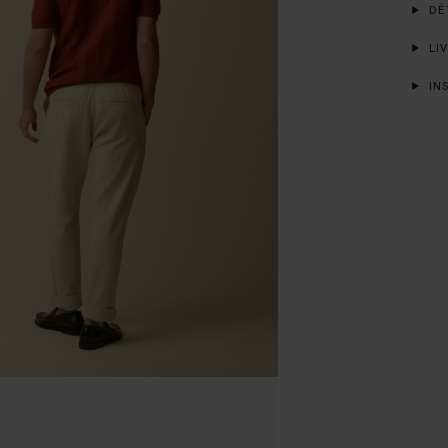
DÉT
LIV
INS