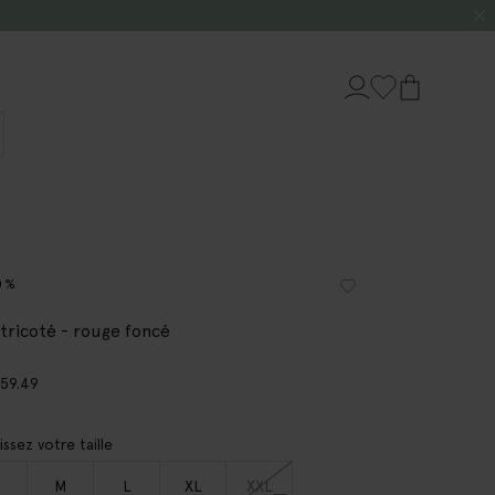
0%
 tricoté - rouge foncé
9
59.49
issez votre taille
M
L
XL
XXL