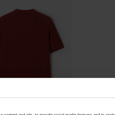
e content and ads, to provide social media features and to analy