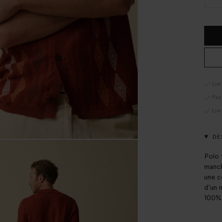
Liv
Pay
Liv
DE
Polo 
manch
une c
d'un 
100%