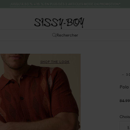
JUSQU’À 50 % + 15 % EN PLUS DÈS 2 ARTICLES MODE EN PROMOTION*
Rechercher
SHOP THE LOOK
- 3
Polo
84.9
Chois
S