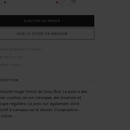
AJOUTER AU PANIER
VOIR LE STOCK EN MAGASIN
raison gratuite en magasin
er après coup
raison rapide
SCRIPTION
tricoté rouge foncé de Sissy-Boy. Le polo a des
es courtes, un col classique, des boutons et
oupe régulière. Le polo est également doté
motif à carreaux sur le devant. Composition :
 coton.