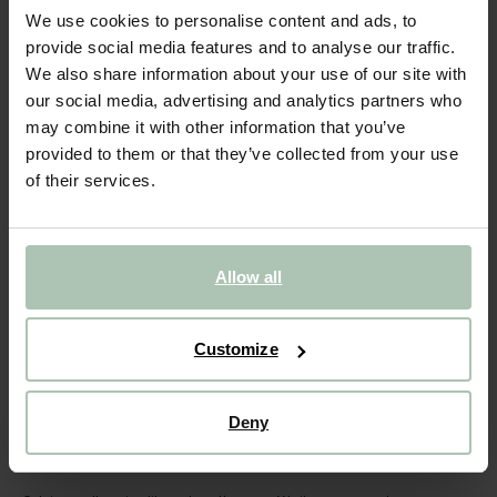
Pot en verre avec petit cœur
We use cookies to personalise content and ads, to
provide social media features and to analyse our traffic.
17.99
We also share information about your use of our site with
our social media, advertising and analytics partners who
Taille sélectionnée: Onesize
may combine it with other information that you’ve
Livraison dans: 1–2 jours ouvrés
provided to them or that they’ve collected from your use
of their services.
AJOUTER AU PANIER
VOIR LE STOCK EN MAGASIN
Allow all
Livraison gratuite en magasin
Payer après coup
Customize
Livraison rapide
(5)
AVIS
Deny
DESCRIPTION