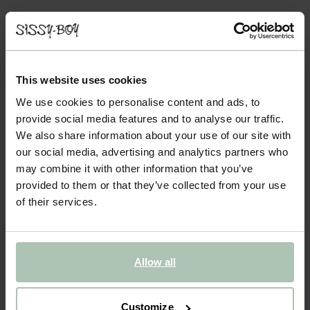
- 40%
Pull col montant avec boutons - rouge foncé
89.98
53.99
This website uses cookies
We use cookies to personalise content and ads, to
Couleurs
provide social media features and to analyse our traffic.
We also share information about your use of our site with
our social media, advertising and analytics partners who
may combine it with other information that you’ve
provided to them or that they’ve collected from your use
of their services.
Choisissez votre taille
XS
S
M
L
XL
XXL
Allow all
Customize
AJOUTER AU PANIER