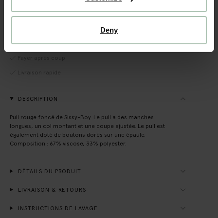
VOIR LE STOCK EN MAGASIN
Deny
Livraison gratuite en magasin
Payer après coup
Livraison rapide
DESCRIPTION
Pull rouge foncé de Sissy-Boy. Le pull a des manches
longues, un col montant et une coupe ajustée. Le pull est
également doté de boutons dorés sur une épaule.
Composition : 67% viscose, 33% polyester.
DÉTAILS DU PRODUIT
LIVRAISON & RETOURS
INSTRUCTIONS DE LAVAGE