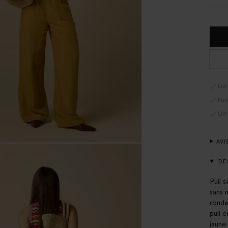
Liv
Pay
Liv
AVI
DE
Pull 
sans 
ronde
pull 
jaune