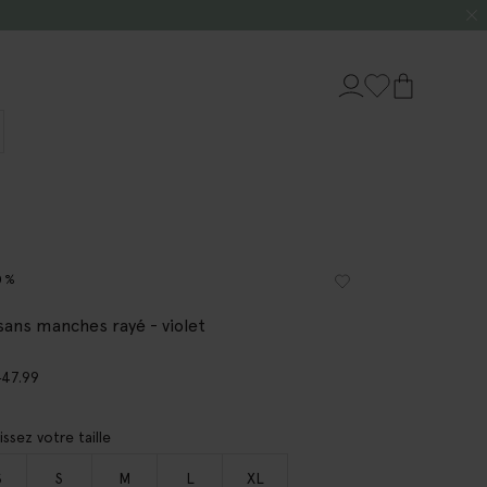
0%
 sans manches rayé - violet
0
47.99
issez votre taille
S
S
M
L
XL