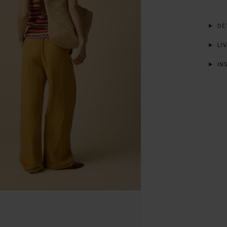
DÉT
LIV
INS