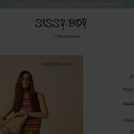
JUSQU’À 50 % + 15 % EN PLUS DÈS 2 ARTICLES MODE EN PROMOTION*
Rechercher
SHOP THE LOOK
- 4
Pull
80.0
Chois
X