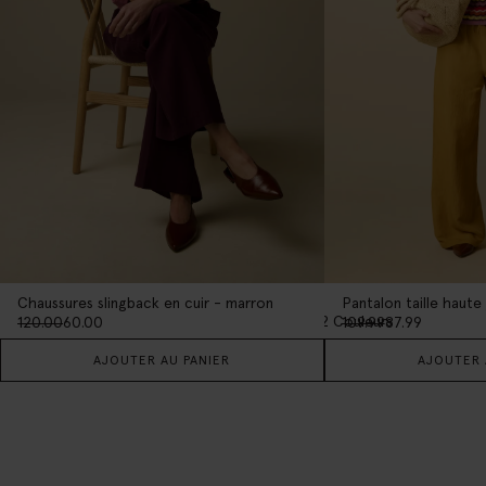
Chaussures slingback en cuir - marron
2
Couleurs
120.00
60.00
109.99
87.99
AJOUTER AU PANIER
AJOUTER 