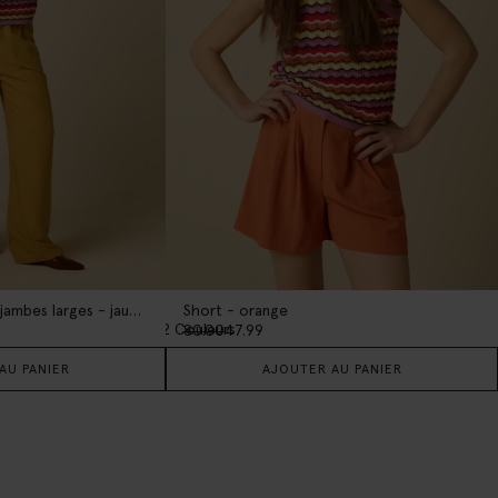
Pantalon taille haute jambes larges - jaune foncé
Short - orange
2
Couleurs
80.00
47.99
AU PANIER
AJOUTER AU PANIER