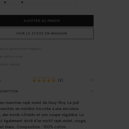
AJOUTER AU PANIER
VOIR LE STOCK EN MAGASIN
raison gratuite en magasin
er après coup
raison rapide
(2)
S
SCRIPTION
sans manches rayé violet de Sissy-Boy. Le pull
manches en matière tricotée a une encolure
, des bords côtelés et une coupe régulière. Le
est également doté d'un motif rayé violet, rouge,
 et blanc. Composition : 100% coton.