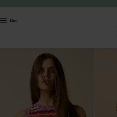
Passer au contenu
Menu
Femmes
Chandails et cardigans
Chandails et cardigans