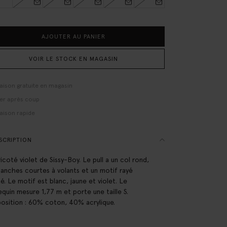
AJOUTER AU PANIER
VOIR LE STOCK EN MAGASIN
raison gratuite en magasin
er après coup
raison rapide
SCRIPTION
ricoté violet de Sissy-Boy. Le pull a un col rond,
anches courtes à volants et un motif rayé
té. Le motif est blanc, jaune et violet. Le
quin mesure 1,77 m et porte une taille S.
sition : 60% coton, 40% acrylique.