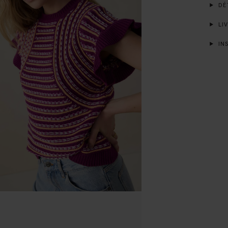
DÉT
LIV
INS