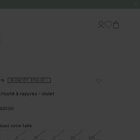
0%
BIENTÔT ÉPUISÉ !
tricoté à rayures - violet
00
20.00
issez votre taille
S
S
M
L
XL
XXL