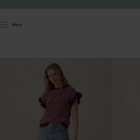
Passer au contenu
Menu
Femmes
Chandails et cardigans
Chandails et cardigans