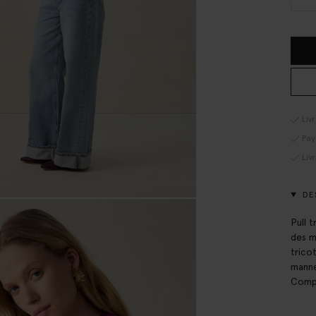
Liv
Pay
Liv
DE
Pull t
des m
trico
manne
Compo