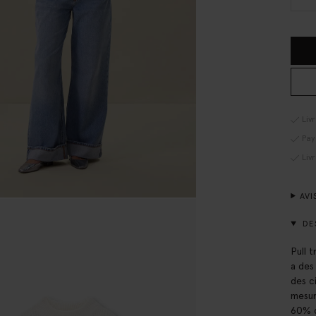
Liv
Pay
Liv
AVI
DE
Pull 
a des
des c
mesur
60% c