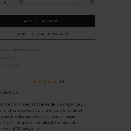
AJOUTER AU PANIER
VOIR LE STOCK EN MAGASIN
raison gratuite en magasin
er après coup
raison rapide
(2)
S
SCRIPTION
tricoté blanc avec broderies de Sissy-Boy. Le pull
 manches trois-quarts, une encolure ronde et
itrons brodés sur le devant. Le mannequin
e 1,77 m et porte une taille S. Composition :
oton, 40% acrylique.