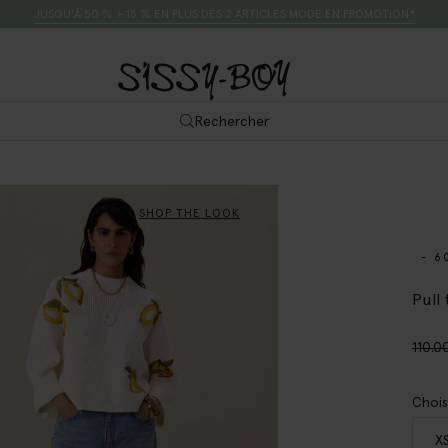
JUSQU’À 50 % + 15 % EN PLUS DÈS 2 ARTICLES MODE EN PROMOTION*
Rechercher
SHOP THE LOOK
- 6
Pull 
110.0
Chois
X