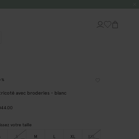
0%
tricoté avec broderies - blanc
0
44.00
issez votre taille
S
S
M
L
XL
XXL