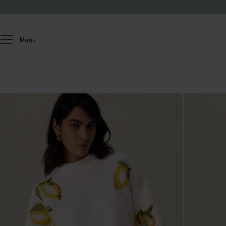
Passer au contenu
Menu
Femmes
Chandails et cardigans
Chandails et cardigans