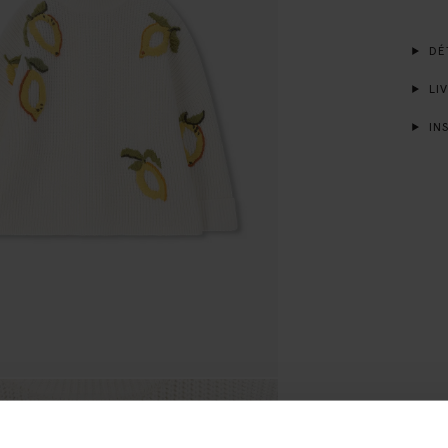
DÉT
LIV
INS