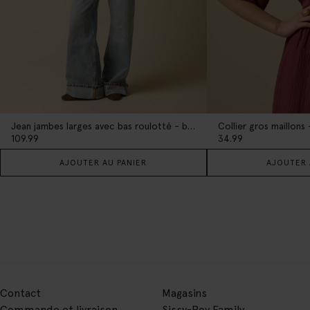
Jean jambes larges avec bas roulotté - bleu clair
Collier gros maillons
109.99
34.99
AJOUTER AU PANIER
AJOUTER 
Contact
Magasins
Commande et livraison
Sissy-Boy Family