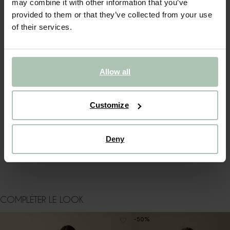
may combine it with other information that you’ve
provided to them or that they’ve collected from your use
(1)
AVIS
of their services.
DESCRIPTION
Pull tricoté rose foncé de Sissy-Boy. Le pull a des manches
Allow all
longues, un col rond et une coupe décontractée. Le pull est
également doté de détails tricotés ajourés. Composition :
60% coton, 40% acrylique.
Customize
DÉTAILS DU PRODUIT
Deny
LIVRAISON & RETOURS
INSTRUCTIONS DE LAVAGE
COMPLÉTER LE LOOK
-50%