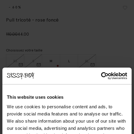
- 60%
Pull tricoté - rose foncé
110.00
44.00
Choisissez votre taille
XS
S
M
L
XL
AJOUTER AU PANIER
This website uses cookies
VOIR LE STOCK EN MAGASIN
We use cookies to personalise content and ads, to
Livraison gratuite en magasin
provide social media features and to analyse our traffic.
We also share information about your use of our site with
Payer après coup
our social media, advertising and analytics partners who
Livraison rapide