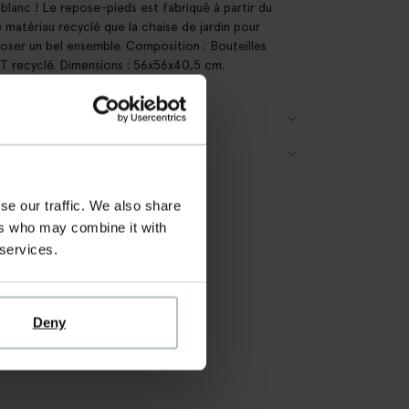
 blanc ! Le repose-pieds est fabriqué à partir du
matériau recyclé que la chaise de jardin pour
ser un bel ensemble. Composition : Bouteilles
T recyclé. Dimensions : 56x56x40,5 cm.
AILS DU PRODUIT
RAISON & RETOURS
se our traffic. We also share
ers who may combine it with
 services.
Deny