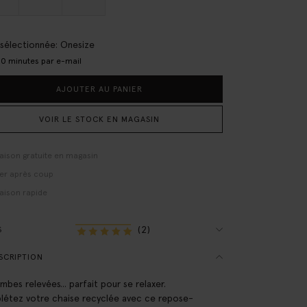
e sélectionnée: Onesize
0 minutes par e-mail
AJOUTER AU PANIER
VOIR LE STOCK EN MAGASIN
raison gratuite en magasin
er après coup
raison rapide
(2)
S
SCRIPTION
mbes relevées... parfait pour se relaxer.
étez votre chaise recyclée avec ce repose-