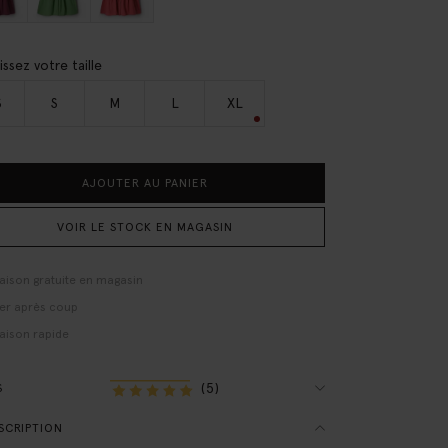
issez votre taille
S
S
M
L
XL
AJOUTER AU PANIER
VOIR LE STOCK EN MAGASIN
raison gratuite en magasin
er après coup
raison rapide
(5)
S
SCRIPTION