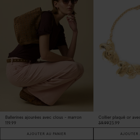
Ballerines ajourées avec clous - marron
Collier plaqué or avec
119.99
39.99
23.99
AJOUTER AU PANIER
AJOUTER 