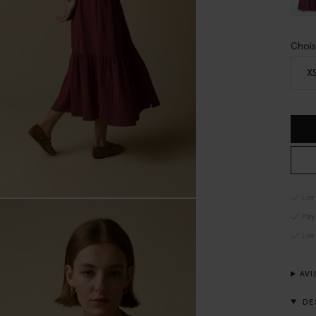
Chois
X
Liv
Pay
Liv
AVI
DE