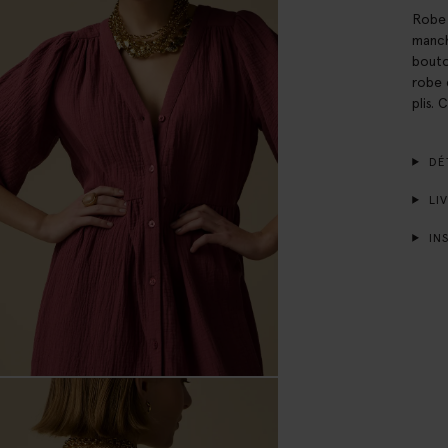
Robe 
manch
bouton
robe 
plis.
DÉT
LIV
INS