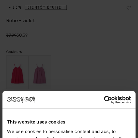
- 20%
BIENTÔT ÉPUISÉ !
Robe - violet
37.99
30.39
Couleurs
Choisissez votre taille
98-104
110-116
122-128
134-140
146-152
This website uses cookies
We use cookies to personalise content and ads, to
AJOUTER AU PANIER