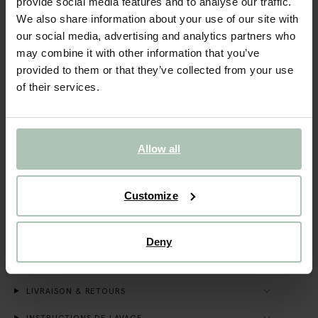
provide social media features and to analyse our traffic.
We also share information about your use of our site with
VOIR LE STOCK EN MAGASIN
our social media, advertising and analytics partners who
may combine it with other information that you’ve
Livraison gratuite en magasin
provided to them or that they’ve collected from your use
Payer après coup
of their services.
Livraison rapide
DESCRIPTION
Allow all
Robe violette de Sissy-Boy. La robe courte a des bretelles
fines tressées, une encolure ronde et une coupe droite.
Customize
Composition : 100% coton.
DÉTAILS DU PRODUIT
Deny
GUIDE DES TAILLES
LIVRAISON & RETOURS
INSTRUCTIONS DE LAVAGE