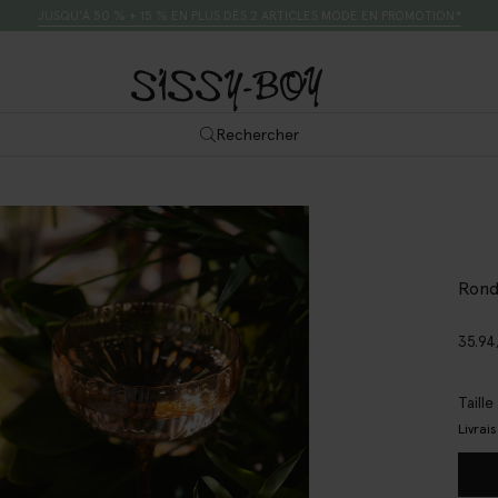
JUSQU’À 50 % + 15 % EN PLUS DÈS 2 ARTICLES MODE EN PROMOTION*
Rechercher
Rond
35.94
Taill
Livrai