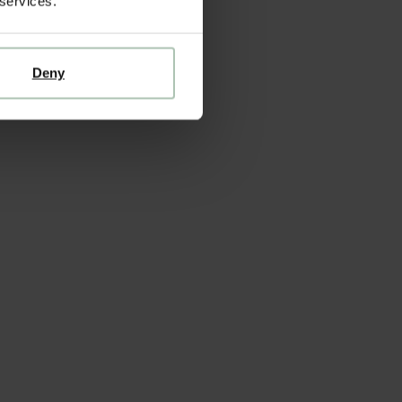
 services.
Deny