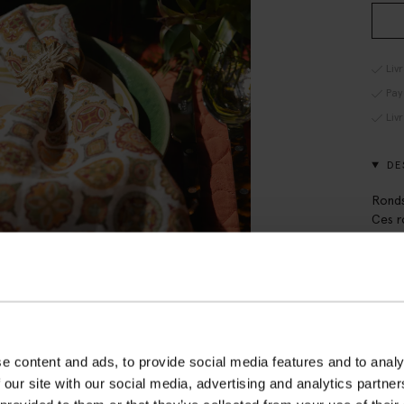
Liv
Pay
Liv
DE
Ronds
Ces r
gaieté
est u
l'unit
Dimen
DÉT
e content and ads, to provide social media features and to analy
 our site with our social media, advertising and analytics partn
LIV