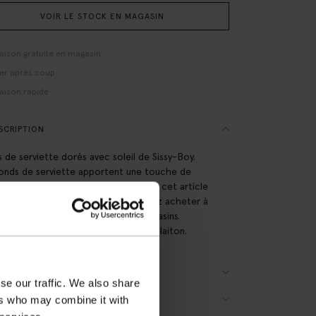
VOIR LE STOCK EN MAGASIN
raison gratuite en magasin
er après coup
raison rapide
SCRIPTION
 de serviette dorés avec soleil de Sissy-Boy.
onds de serviette apportent une touche de
 à votre repas ! Attention : en ligne, cet article
niquement vendu par 6. Vous préférez acheter à
é ? Alors, venez dans l'un de nos magasins.
sions : 4,5 cm. Composition : 100% laiton.
AILS DU PRODUIT
se our traffic. We also share
ers who may combine it with
RAISON & RETOURS