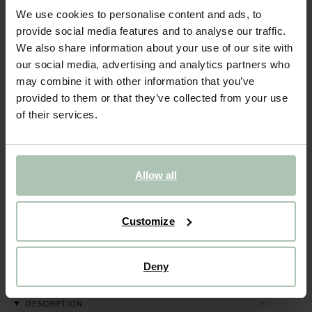
We use cookies to personalise content and ads, to
STORE ONLY
provide social media features and to analyse our traffic.
Set de vêtements poupée - multicolore
We also share information about your use of our site with
our social media, advertising and analytics partners who
9.99
may combine it with other information that you’ve
provided to them or that they’ve collected from your use
of their services.
Taille sélectionnée: Onesize
Livraison dans: 1–2 jours ouvrés
AJOUTER AU PANIER
Allow all
VOIR LE STOCK EN MAGASIN
Customize
Livraison gratuite en magasin
Payer après coup
Deny
Livraison rapide
DESCRIPTION