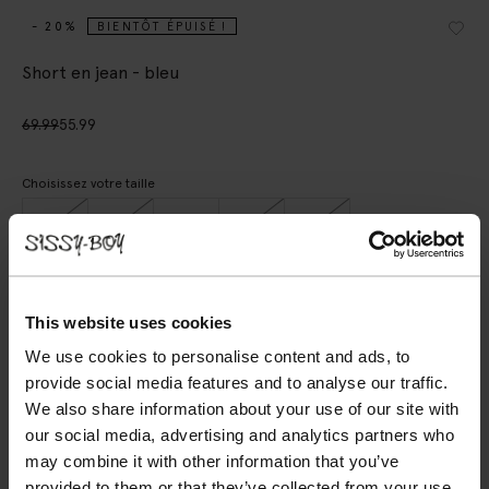
- 20%
BIENTÔT ÉPUISÉ !
Short en jean - bleu
69.99
55.99
Choisissez votre taille
XS
S
M
L
XL
AJOUTER AU PANIER
This website uses cookies
We use cookies to personalise content and ads, to
VOIR LE STOCK EN MAGASIN
provide social media features and to analyse our traffic.
We also share information about your use of our site with
Livraison gratuite en magasin
our social media, advertising and analytics partners who
Payer après coup
may combine it with other information that you’ve
Livraison rapide
provided to them or that they’ve collected from your use