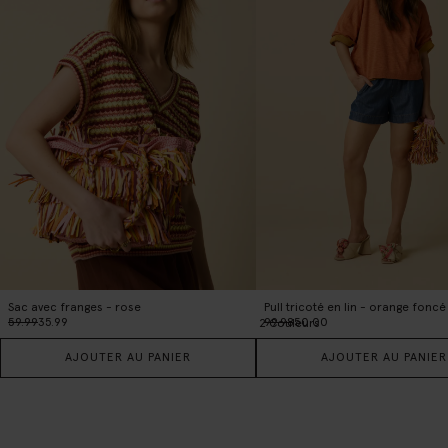
Sac avec franges - rose
Pull tricoté en lin - orange foncé
59.99
35.99
99.98
50.00
2
Couleurs
AJOUTER AU PANIER
AJOUTER AU PANIER