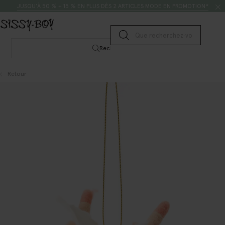
Passer au contenu
Rechercher
JUSQU’À 50 % + 15 % EN PLUS DÈS 2 ARTICLES MODE EN PROMOTION*
Lancer la recherche
Rechercher
Retour