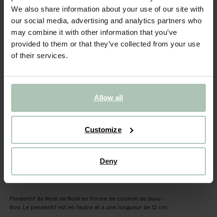
Suspension de Noël cochon
We also share information about your use of our site with
our social media, advertising and analytics partners who
9.99
may combine it with other information that you’ve
provided to them or that they’ve collected from your use
Taille sélectionnée: Onesize
of their services.
Sous 30 minutes par e-mail
AJOUTER AU PANIER
Allow all
VOIR LE STOCK EN MAGASIN
Livraison gratuite en magasin
Customize
Payer après coup
Livraison rapide
Deny
DESCRIPTION
Pendentif de Noël de Noël en forme de cochon de Sissy-
Boy. Le pendentif est en feutre et a une longueur de 12 cm.