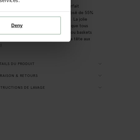
 services.
eat léger raglan de Sissy-Boy est parfait
u'il fait plus frais. Le sweat est composé de 55%
lyester recyclé et de 45% de coton. La jolie
Deny
ur grise peut être assortie avec presque tous
antalons. Ajoutez une paire de boots ou baskets
hées et votre look est complet de la tête aux
!
AILS DU PRODUIT
RAISON & RETOURS
TRUCTIONS DE LAVAGE