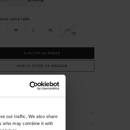
issez votre taille
M
L
XL
XXL
AJOUTER AU PANIER
VOIR LE STOCK EN MAGASIN
raison gratuite en magasin
er après coup
raison rapide
(4)
S
se our traffic. We also share
ers who may combine it with
SCRIPTION