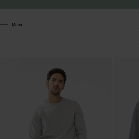
Passer au contenu
Menu
Hommes
Chandails et cardigans
Chandails et cardigans