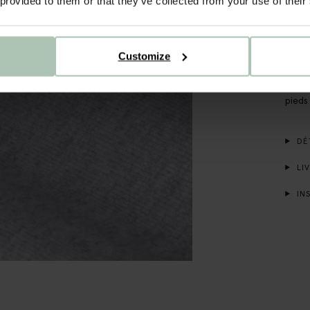
 provided to them or that they’ve collected from your use of their
Ce sw
lorsq
de po
Customize
coule
les p
branc
pieds 
DÉT
LIV
INS