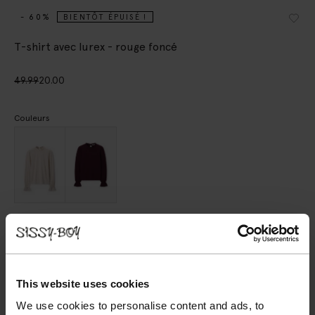
- 60%
BIENTÔT ÉPUISÉ !
T-shirt avec lurex - rouge foncé
49.99
20.00
Couleurs
Choisissez votre taille
XS
S
M
L
XL
This website uses cookies
We use cookies to personalise content and ads, to
AJOUTER AU PANIER