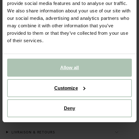
provide social media features and to analyse our traffic.
We also share information about your use of our site with
VOIR LE STOCK EN MAGASIN
our social media, advertising and analytics partners who
may combine it with other information that you’ve
Livraison gratuite en magasin
provided to them or that they’ve collected from your use
Payer après coup
of their services.
Livraison rapide
DESCRIPTION
Allow all
T-shirt rouge foncé de Sissy-Boy. Le t-shirt a une coupe
régulière, des manches longues, un col montant et un
élastique avec des volants au niveau du col et des manches.
Customize
Le t-shirt est également doté de fil lurex pour un subtil effet
pailleté. Composition : 80% coton, 10% polyester, 10%
polyamide.
Deny
DÉTAILS DU PRODUIT
LIVRAISON & RETOURS