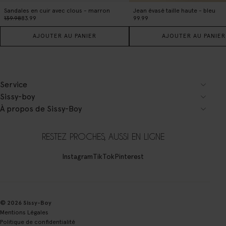
Sandales en cuir avec clous - marron
Jean évasé taille haute - bleu
139.98
83.99
99.99
AJOUTER AU PANIER
AJOUTER AU PANIER
Service
Sissy-boy
À propos de Sissy-Boy
RESTEZ PROCHES, AUSSI EN LIGNE
Instagram
TikTok
Pinterest
© 2026 Sissy-Boy
Mentions Légales
Politique de confidentialité