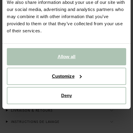
We also share information about your use of our site with
our social media, advertising and analytics partners who
VOIR LE STOCK EN MAGASIN
may combine it with other information that you’ve
provided to them or that they’ve collected from your use
Livraison gratuite en magasin
of their services.
Payer après coup
Livraison rapide
Allow all
DESCRIPTION
T-shirt jaune de Sissy-Boy. Le t-shirt a des manches
Customize
courtes, un col rond et une coupe boxy. Composition :
100% coton.
Deny
DÉTAILS DU PRODUIT
LIVRAISON & RETOURS
INSTRUCTIONS DE LAVAGE