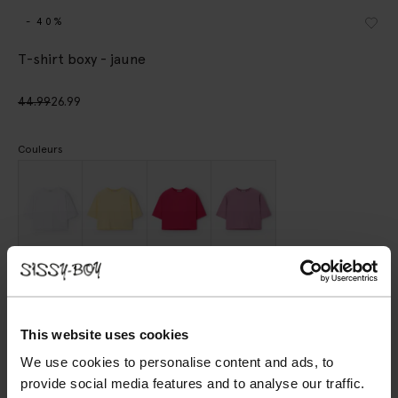
- 40%
T-shirt boxy - jaune
44.99
26.99
Couleurs
Choisissez votre taille
XS
S
M
L
XL
This website uses cookies
We use cookies to personalise content and ads, to
provide social media features and to analyse our traffic.
AJOUTER AU PANIER