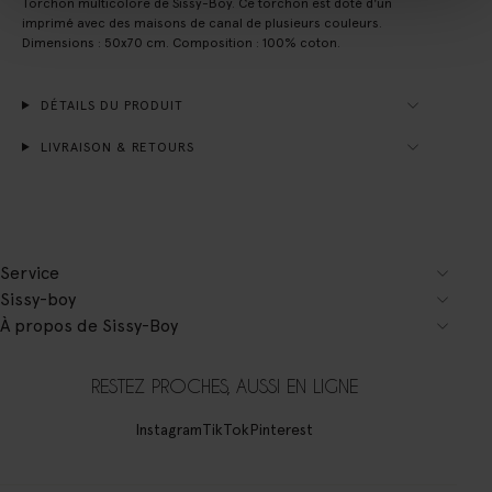
Torchon multicolore de Sissy-Boy. Ce torchon est doté d'un
imprimé avec des maisons de canal de plusieurs couleurs.
Dimensions : 50x70 cm. Composition : 100% coton.
DÉTAILS DU PRODUIT
LIVRAISON & RETOURS
Service
Sissy-boy
À propos de Sissy-Boy
RESTEZ PROCHES, AUSSI EN LIGNE
Instagram
TikTok
Pinterest