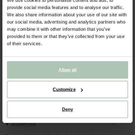
We use cookies to personalise content and ads, to
Torchon avec maisons de canal - multicolore
provide social media features and to analyse our traffic.
We also share information about your use of our site with
6.99
our social media, advertising and analytics partners who
may combine it with other information that you’ve
Taille sélectionnée: Onesize
provided to them or that they’ve collected from your use
Sous 30 minutes par e-mail
of their services.
AJOUTER AU PANIER
VOIR LE STOCK EN MAGASIN
Allow all
Livraison gratuite en magasin
Payer après coup
Customize
Livraison rapide
Deny
(1)
AVIS
DESCRIPTION