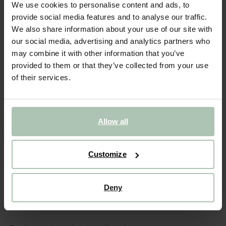
Trombone main
We use cookies to personalise content and ads, to
provide social media features and to analyse our traffic.
17.99
We also share information about your use of our site with
our social media, advertising and analytics partners who
may combine it with other information that you’ve
Taille sélectionnée: Onesize
Sous 30 minutes par e-mail
provided to them or that they’ve collected from your use
of their services.
AJOUTER AU PANIER
VOIR LE STOCK EN MAGASIN
Allow all
Livraison gratuite en magasin
Payer après coup
Customize
Livraison rapide
Deny
(1)
AVIS
DESCRIPTION