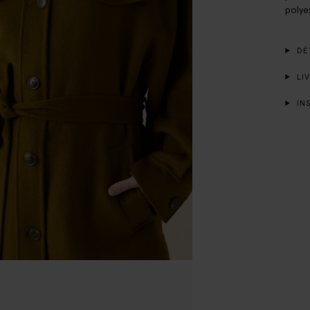
polye
DÉT
LIV
INS