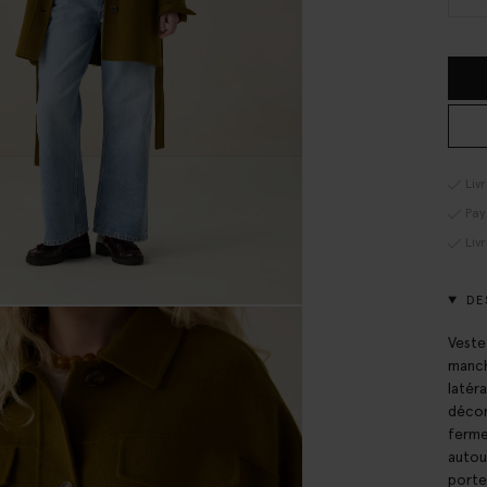
Liv
Pay
Liv
DE
Veste
manch
latér
décon
ferme
autou
porte