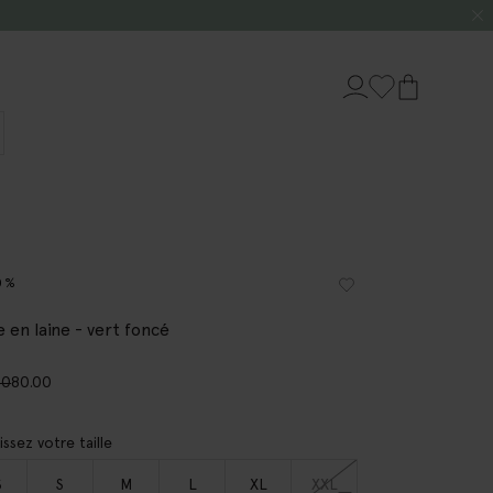
0%
 en laine - vert foncé
00
80.00
issez votre taille
S
S
M
L
XL
XXL