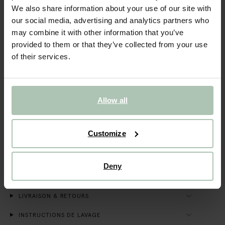
We also share information about your use of our site with
our social media, advertising and analytics partners who
VOIR LE STOCK EN MAGASIN
may combine it with other information that you’ve
provided to them or that they’ve collected from your use
Livraison gratuite en magasin
of their services.
Payer après coup
Livraison rapide
Allow all
DESCRIPTION
Veste marron de Sissy-Boy. La veste a des manches
longues, un col et une fermeture boutonnée. La veste a
Customize
également une poche poitrine plaquée sur le devant.
Composition : 100% coton.
Deny
DÉTAILS DU PRODUIT
LIVRAISON & RETOURS
INSTRUCTIONS DE LAVAGE