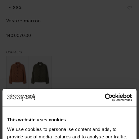
- 50%
Veste - marron
140.00
70.00
Couleurs
Choisissez votre taille
S
M
L
XL
XXL
This website uses cookies
We use cookies to personalise content and ads, to
provide social media features and to analyse our traffic.
AJOUTER AU PANIER