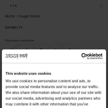
- 40%
Veste - rouge foncé
139.98
83.99
Choisissez votre taille
XS
S
M
L
XL
AJOUTER AU PANIER
This website uses cookies
VOIR LE STOCK EN MAGASIN
We use cookies to personalise content and ads, to
provide social media features and to analyse our traffic.
Livraison gratuite en magasin
We also share information about your use of our site with
Payer après coup
our social media, advertising and analytics partners who
may combine it with other information that you’ve
Livraison rapide