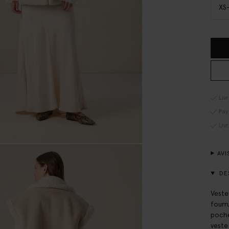
XS
Liv
Pay
Liv
AVI
DE
Veste
fourr
poche
veste