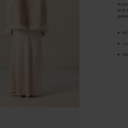
la po
m et 
polye
DÉT
LIV
INS