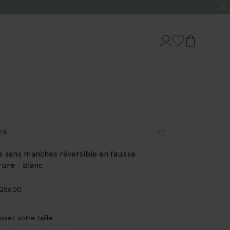
0%
e sans manches réversible en fausse
rure - blanc
00
56.00
issez votre taille