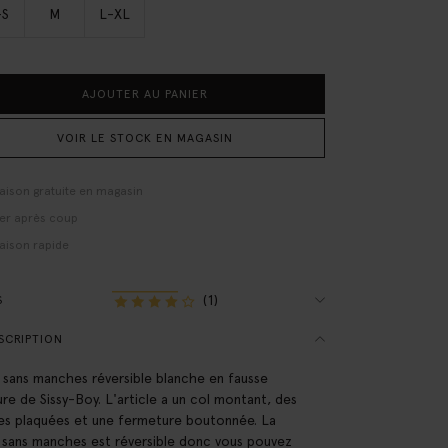
-S
M
L-XL
AJOUTER AU PANIER
VOIR LE STOCK EN MAGASIN
raison gratuite en magasin
er après coup
raison rapide
(1)
S
SCRIPTION
 sans manches réversible blanche en fausse
ure de Sissy-Boy. L'article a un col montant, des
s plaquées et une fermeture boutonnée. La
 sans manches est réversible donc vous pouvez