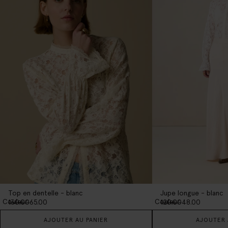
Top en dentelle - blanc
Jupe longue - blanc
1
Couleur
1
Couleur
130.00
65.00
120.00
48.00
AJOUTER AU PANIER
AJOUTER 