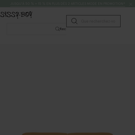
Passer au contenu
Rechercher
JUSQU’À 50 % + 15 % EN PLUS DÈS 2 ARTICLES MODE EN PROMOTION*
Lancer la recherche
Rechercher