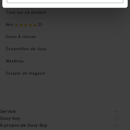
Tout sur ce produit
Avis
(2)
Envoi & retour
Échantillon de tissu
Matériau
Essayer en magasin
Service
Sissy-boy
À propos de Sissy-Boy