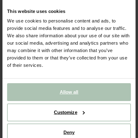
1849.00
This website uses cookies
We use cookies to personalise content and ads, to
Ce canapé 3 places de la collection King de Sissy-Boy complète
magnifiquement chaque intérieur. Le rembourrage du canapé est
provide social media features and to analyse our traffic.
constitué de mousse haute résilience de qualité recouverte de
We also share information about your use of our site with
duvet, garantissant une assise confortable....
Lire plus
our social media, advertising and analytics partners who
may combine it with other information that you’ve
1
Choisir le modèle
provided to them or that they’ve collected from your use
of their services.
2
Choisir le tissu
:
Change color
Allow all
AJOUTER AU PANIER
Garantie CBW
Customize
Nous préparons le banc pour qu'il soit prêt à l'emploi.
Nous emportons les matériaux d'emballage
Deny
Conditions de retour des banques