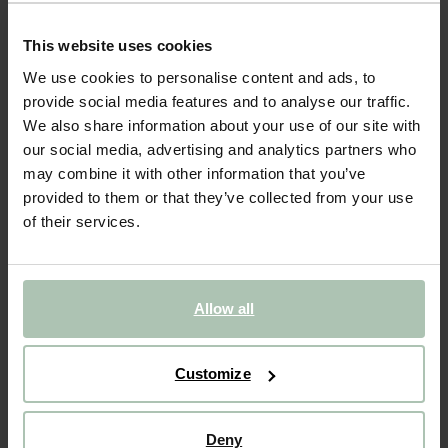
1849.00
This website uses cookies
Deze 3-zits bank uit de King collectie van Sissy-Boy is een
We use cookies to personalise content and ads, to
schitterende toevoeging aan ieder interieur. De vulling van de
provide social media features and to analyse our traffic.
bank bestaat uit hoogwaardige koudschuim-vullingen afgedekt
We also share information about your use of our site with
met dons, wat zorgt voor een aangenaam zitcomfo...
Lees meer
our social media, advertising and analytics partners who
may combine it with other information that you’ve
1
Model
provided to them or that they’ve collected from your use
of their services.
2
Stof
:
+ kleuropties
VOEG TOE AAN WINKELMAND
Allow all
CBW garantie
Customize
We maken de bank gebruiksklaar
Verpakkingsmateriaal nemen we mee
Banken retourvoorwaarden
Deny