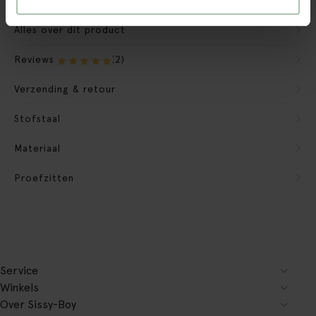
Alles over dit product
Reviews
(2)
Verzending & retour
Stofstaal
Materiaal
Proefzitten
Service
Winkels
Over Sissy-Boy