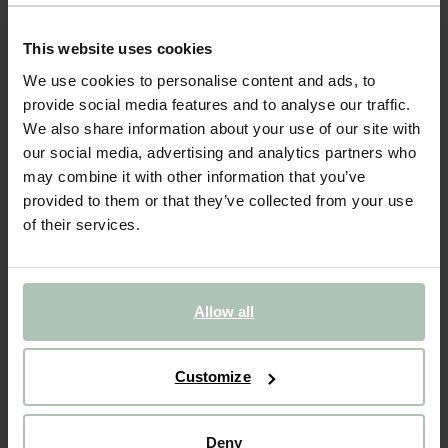
NOUVEAU
This website uses cookies
Mocassins en daim - marron clair
We use cookies to personalise content and ads, to
provide social media features and to analyse our traffic.
149.99
We also share information about your use of our site with
our social media, advertising and analytics partners who
Choisissez votre taille
may combine it with other information that you’ve
provided to them or that they’ve collected from your use
36
37
38
39
40
41
of their services.
42
Allow all
AJOUTER AU PANIER
VOIR LE STOCK EN MAGASIN
Customize
Livraison gratuite en magasin
Deny