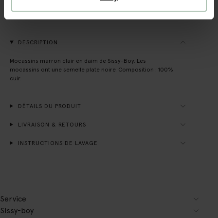
Payer après coup
Livraison rapide
DESCRIPTION
Mocassins marron clair en daim de Sissy-Boy. Les
mocassins ont une semelle plate noire. Composition : 100%
cuir.
DÉTAILS DU PRODUIT
LIVRAISON & RETOURS
INSTRUCTIONS DE LAVAGE
Service
Sissy-boy