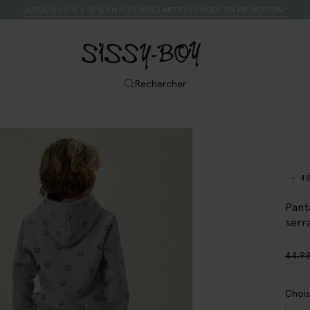
JUSQU’À 50 % + 15 % EN PLUS DÈS 2 ARTICLES MODE EN PROMOTION*
Rechercher
- 4
Pant
serra
44.9
Chois