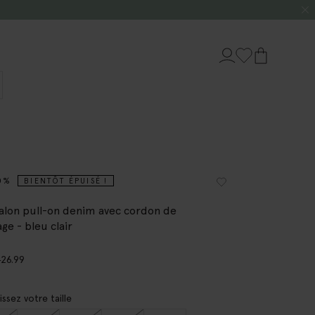
0%
BIENTÔT ÉPUISÉ !
alon pull-on denim avec cordon de
ge - bleu clair
9
26.99
issez votre taille