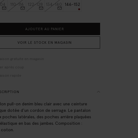
104
110-116
122-128
134-140
146-152
AJOUTER AU PANIER
VOIR LE STOCK EN MAGASIN
raison gratuite en magasin
er après coup
raison rapide
SCRIPTION
lon pull-on denim bleu clair avec une ceinture
ique dotée d'un cordon de serrage. Le pantalon
x poches latérales, des poches arrière plaquées
 élastique en bas des jambes. Composition :
 coton.