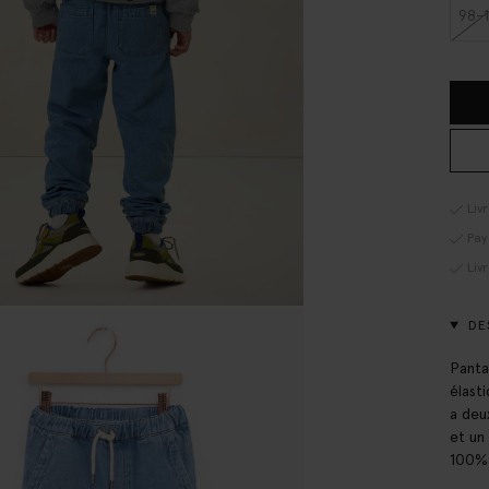
98-
Liv
Pay
Liv
DE
Panta
élast
a deu
et un
100%