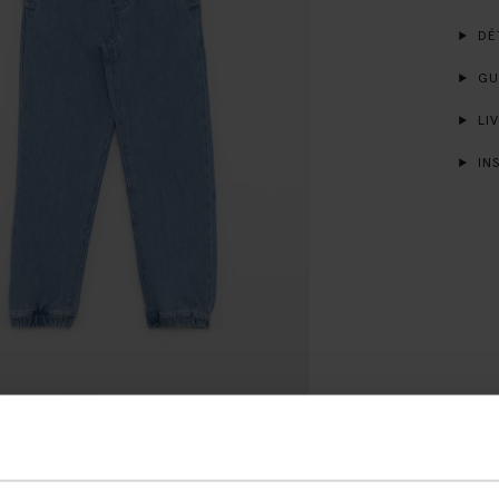
DÉT
GUI
LIV
INS