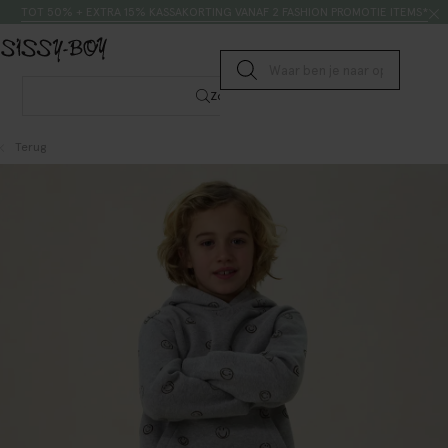
Doorgaan naar artikel
Zoeken
TOT 50% + EXTRA 15% KASSAKORTING VANAF 2 FASHION PROMOTIE ITEMS*
Submit search
Zoeken
Terug