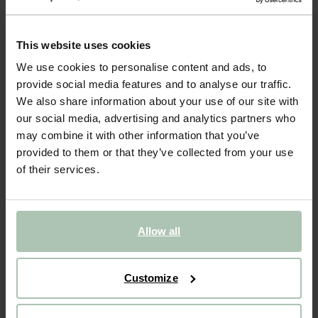
- 40%
BIJNA UITVERKOCHT!
This website uses cookies
Lichtblauwe denim pull on broek met aantrekkoorden
We use cookies to personalise content and ads, to
44.99
26.99
provide social media features and to analyse our traffic.
We also share information about your use of our site with
our social media, advertising and analytics partners who
Kies jouw maat
may combine it with other information that you’ve
98-104
110-116
122-128
134-140
146-152
provided to them or that they’ve collected from your use
of their services.
IN WINKELMAND
Allow all
BEKIJK WINKELVOORRAAD
Gratis verzending naar winkel
Customize
Achteraf betalen
Snelle levering