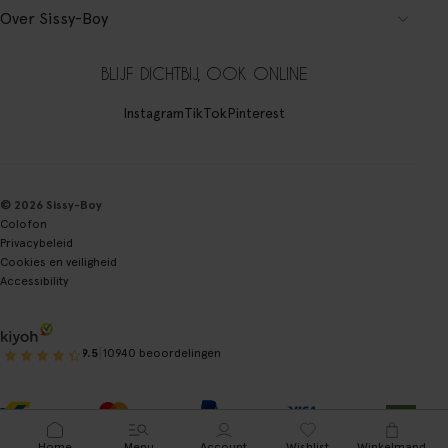
Over Sissy-Boy
BLIJF DICHTBIJ, OOK ONLINE
Instagram
TikTok
Pinterest
© 2026 Sissy-Boy
Colofon
Privacybeleid
Cookies en veiligheid
Accessibility
|
9.5
10940 beoordelingen
Home
Menu
Account
Wishlist
Winkelmand