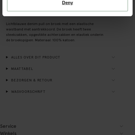
Deny
OMSCHRIJVING
Lichtblauwe denim pull on broek met een elastische
waistband met aantrekkoord. De broek heeft twee
steekzakken, opgestikte achterzakken en elastiek onderin
de broekspijpen. Materiaal: 100% katoen.
ALLES OVER DIT PRODUCT
MAATTABEL
BEZORGEN & RETOUR
WASVOORSCHRIFT
Service
Winkels