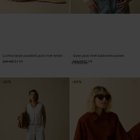
Lichtoranje padded jack met embroidery
Geel jack met ballonmouwen
219.98
131.99
139.99
111.99
2
Kleuren
-20%
-40%