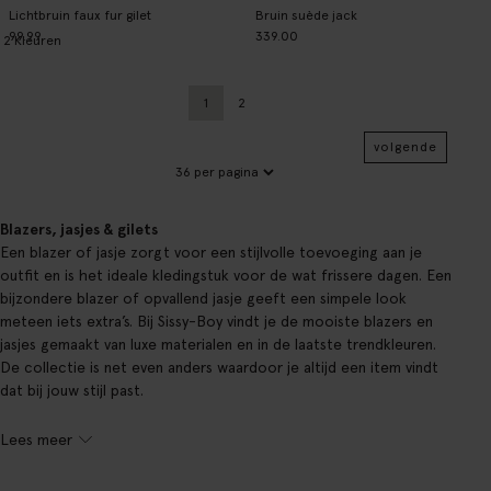
Lichtbruin faux fur gilet
Bruin suède jack
99.99
339.00
2
Kleuren
1
2
Huidige pagina
Vorige
volgende
Blazers, jasjes & gilets
Een blazer of jasje zorgt voor een stijlvolle toevoeging aan je
outfit en is het ideale kledingstuk voor de wat frissere dagen. Een
bijzondere blazer of opvallend jasje geeft een simpele look
meteen iets extra’s. Bij Sissy-Boy vindt je de mooiste blazers en
jasjes gemaakt van luxe materialen en in de laatste trendkleuren.
De collectie is net even anders waardoor je altijd een item vindt
dat bij jouw stijl past.
Lees meer