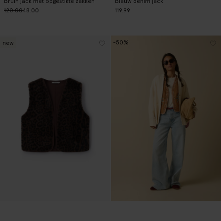
Bruin jack met opgestikte zakken
Blauw denim jack
120.00
48.00
119.99
-50%
new