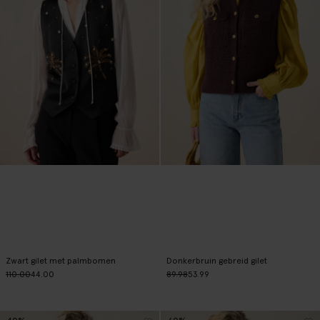
Zwart gilet met palmbomen
Donkerbruin gebreid gilet
110.00
44.00
89.98
53.99