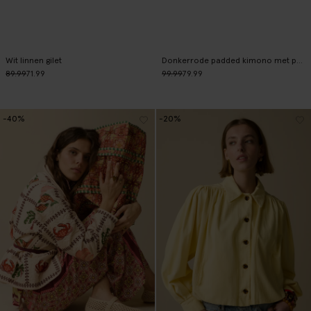
Wit linnen gilet
Donkerrode padded kimono met print
89.99
71.99
99.99
79.99
-40%
-20%