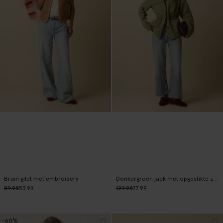
Bruin gilet met embroidery
Donkergroen jack met opgestikte zakken
89.98
53.99
129.98
77.99
-60%