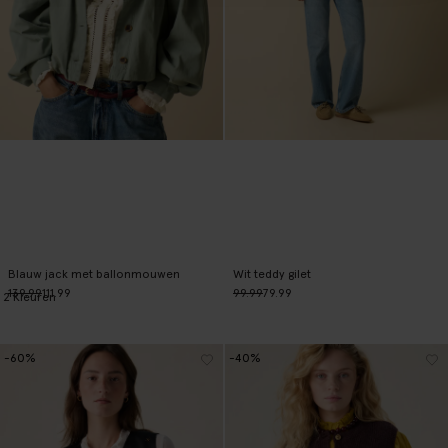
Blauw jack met ballonmouwen
Wit teddy gilet
139.99
111.99
99.99
79.99
2
Kleuren
-60%
-40%