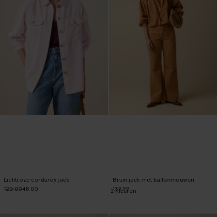
Lichtroze corduroy jack
Bruin jack met ballonmouwen
120.00
48.00
139.99
2
Kleuren