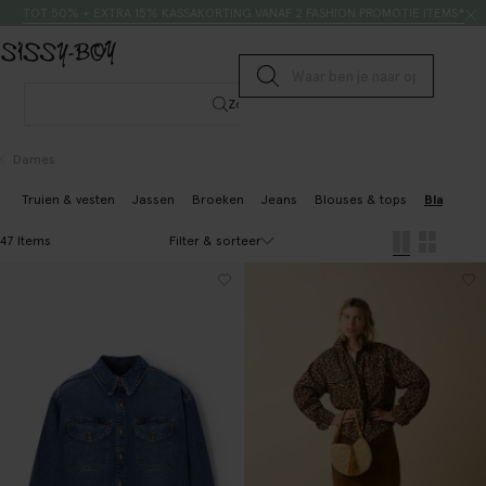
Doorgaan naar artikel
Zoeken
TOT 50% + EXTRA 15% KASSAKORTING VANAF 2 FASHION PROMOTIE ITEMS*
Submit search
Zoeken
Dames
Truien & vesten
Jassen
Broeken
Jeans
Blouses & tops
Blazers & 
Filter & sorteer
47 Items