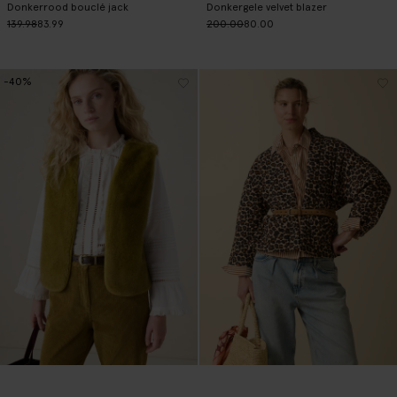
Donkerrood bouclé jack
Donkergele velvet blazer
139.98
83.99
200.00
80.00
-40%