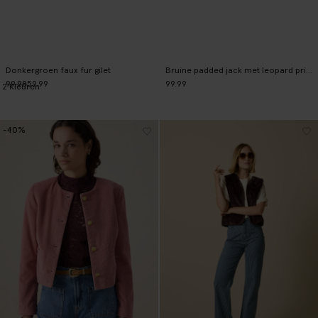
Donkergroen faux fur gilet
Bruine padded jack met leopard print
99.98
59.99
99.99
2
Kleuren
-40%