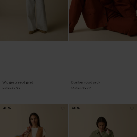
Wit gestreept gilet
Donkerrood jack
99.99
79.99
139.98
83.99
-40%
-40%