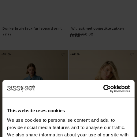
Donkerbruin faux fur leopard print gilet
Wit jack met opgestikte zakken
99.99
120.00
60.00
1
kleur
-50%
-40%
This website uses cookies
We use cookies to personalise content and ads, to
provide social media features and to analyse our traffic.
We also share information about your use of our site with