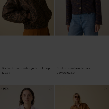
Donkerbruin bomber jack met leopard print
Donkerbruin bouclé jack
129.99
269.00
107.60
-60%