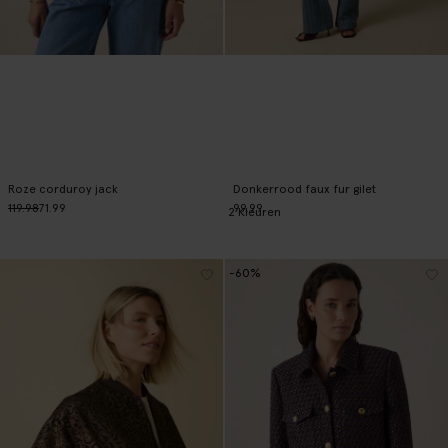
Roze corduroy jack
Donkerrood faux fur gilet
119.98
71.99
99.99
2
Kleuren
-60%