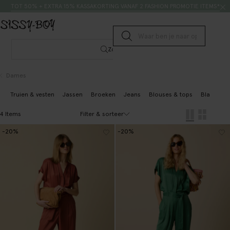
Doorgaan naar artikel
Zoeken
TOT 50% + EXTRA 15% KASSAKORTING VANAF 2 FASHION PROMOTIE ITEMS*
Submit search
Zoeken
Dames
Truien & vesten
Jassen
Broeken
Jeans
Blouses & tops
Blazers & 
Filter & sorteer
4 Items
-20%
-20%