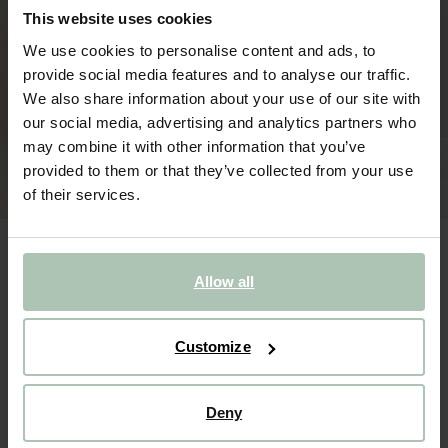
This website uses cookies
We use cookies to personalise content and ads, to
provide social media features and to analyse our traffic.
We also share information about your use of our site with
our social media, advertising and analytics partners who
may combine it with other information that you’ve
provided to them or that they’ve collected from your use
of their services.
Allow all
Customize
Zwarte halter jumpsuit
Bordeaux rode jumpsuit met open rug
110.00
55.00
159.99
2
Kleuren
Deny