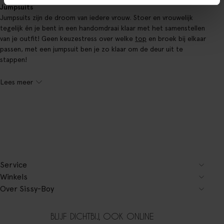
Jumpsuits
Jumpsuits zijn de droom van iedere vrouw. Stoer en vrouwelijk
tegelijk én je bent in een handomdraai klaar met het samenstellen
van je outfit! Geen keuzestress over welke
top
en broek bij elkaar
passen, met een jumpsuit ben je zo klaar om de deur uit te
stappen!
Lees meer
Service
Winkels
Over Sissy-Boy
BLIJF DICHTBIJ, OOK ONLINE